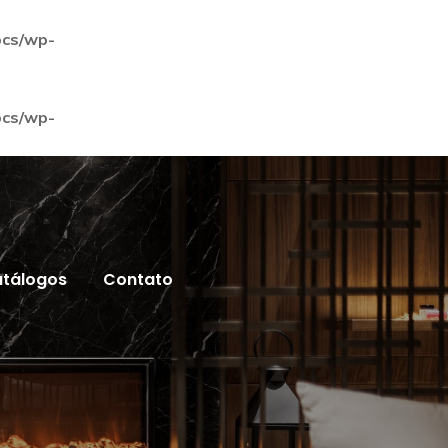
ocs/wp-
ocs/wp-
tálogos
Contato