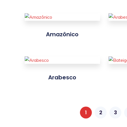
Amazônico
Arabesco
1
2
3