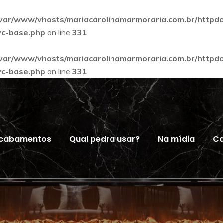
/var/www/vhosts/mariacarolinamarmoraria.com.br/httpd
-vc-base.php
on line
331
/var/www/vhosts/mariacarolinamarmoraria.com.br/httpd
-vc-base.php
on line
331
cabamentos
Qual pedra usar?
Na mídia
Ca