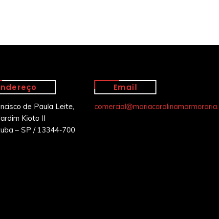
Endereço
Email
ancisco de Paula Leite,
comercial@mariacarolinamarmoraria.
ardim Kioto II
tuba – SP / 13344-700