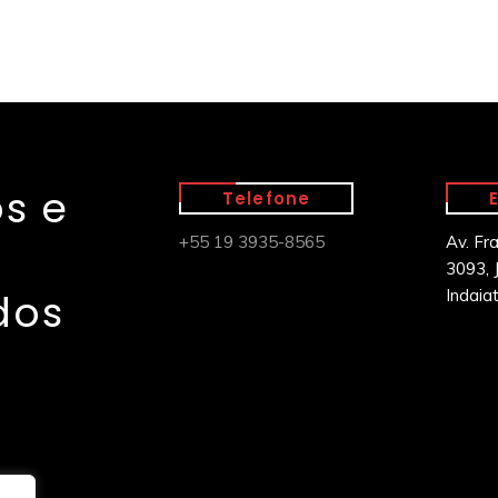
s e
Telefone
+55 19 3935-8565
Av. Fr
3093, J
dos
Indaia