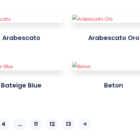
Arabescato
Arabescato Oro
Bateige Blue
Beton
4
…
11
12
13