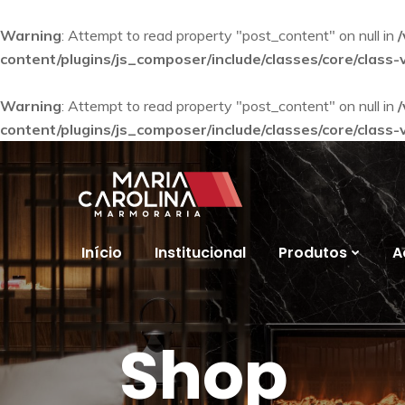
Warning
: Attempt to read property "post_content" on null in
content/plugins/js_composer/include/classes/core/class
Warning
: Attempt to read property "post_content" on null in
content/plugins/js_composer/include/classes/core/class
Início
Institucional
Produtos
A
Shop