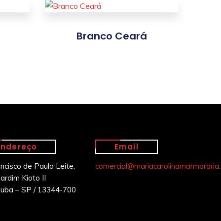
Branco Ceará
Endereço
Email
ancisco de Paula Leite,
comercial@mariacarolinamarmoraria.
ardim Kioto II
tuba – SP / 13344-700