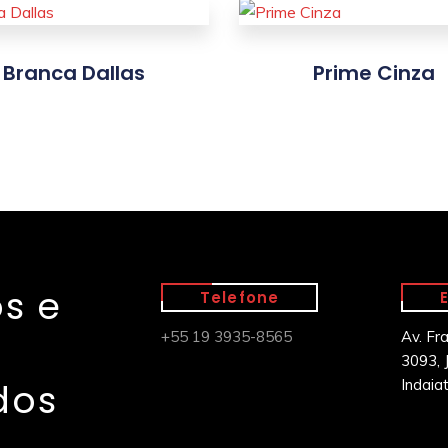
Branca Dallas
Prime Cinza
s e
Telefone
+55 19 3935-8565
Av. Fr
3093, J
dos
Indaia