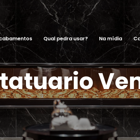
cabamentos
Qual pedra usar?
Na mídia
Ca
tatuario Ve