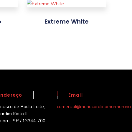
o
Extreme White
Endereço
Email
ancisco de Paula Leite,
comercial@mariacarolinamarmoraria.
ardim Kioto II
tuba – SP / 13344-700