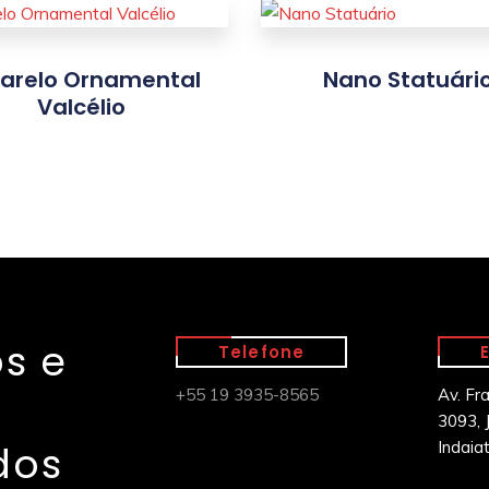
arelo Ornamental
Nano Statuári
Valcélio
s e
Telefone
+55 19 3935-8565
Av. Fr
3093, J
dos
Indaia