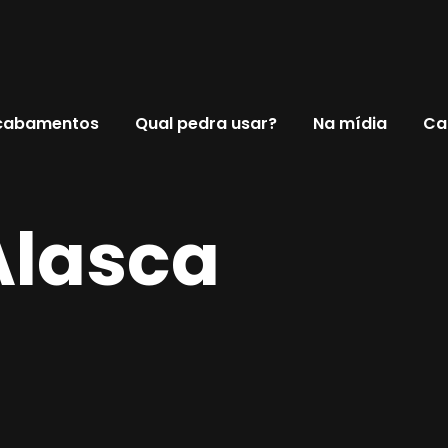
cabamentos
Qual pedra usar?
Na mídia
Ca
Alasca