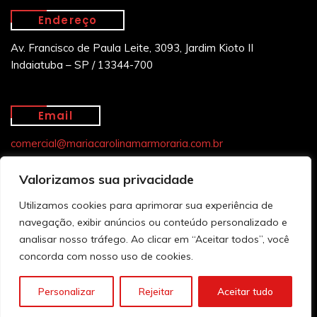
Endereço
Av. Francisco de Paula Leite, 3093, Jardim Kioto II
Indaiatuba – SP / 13344-700
Email
comercial@mariacarolinamarmoraria.com.br
Valorizamos sua privacidade
Utilizamos cookies para aprimorar sua experiência de
navegação, exibir anúncios ou conteúdo personalizado e
analisar nosso tráfego. Ao clicar em “Aceitar todos”, você
concorda com nosso uso de cookies.
Copyright © 2025. All Rights Reserved. Desenvolvido por
Personalizar
Rejeitar
Aceitar tudo
Rainov Designer
.